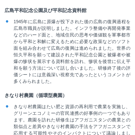
広島平和記念公園及び平和記念資料館
1945
年に広島に原爆が投下された後の広島の復興過程を
広島市職員が説明しました。インフラ整備や再開発事業
などのハード面と、地域住民の思考や価値観を軍事都市
から平和と和解に変えるために必要な政策などのソフト
面を組み合わせて広島の復興は進められました。世界の
恒久平和を願って建設された平和記念公園と被爆者や被
爆の惨状を展示する資料館を訪れ、惨状を後世に伝え平
和を願う方法について話し合いました。研修終了後の評
価シートには意義深い視察先であったというコメントが
多くみられました。
きなり村農園（循環型農園）
きなり村農園はたい肥と資源の再利用で農業を実施し、
グリーンエコノミーの官民連携の好事例の一つでもあり
ます。農園を訪れた研修生はアフガニスタンの農業との
類似点と差異やきなり村農園の手法をアフガニスタンで
応用する可能性やそのインパクトについて議論しまし