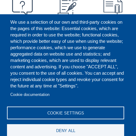
We use a selection of our own and third-party cookies on
the pages of this website: Essential cookies, which are
required in order to use the website; functional cookies,
which provide better easy of use when using the website;
performance cookies, which we use to generate
aggregated data on website use and statistics; and
marketing cookies, which are used to display relevant
content and advertising. If you choose "ACCEPT ALL",
you consent to the use of all cookies. You can accept and
reject individual cookie types and revoke your consent for
the future at any time at "Settings".
CONTACT US
LEGAL
FOOTER
Cookie documentation
COOKIES POLICY
DISCLAIMERS
COOKIE SETTINGS
REPORT MISCONDUCT
DENY ALL