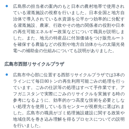
広島県の担当者の案内のもと日本の農村地帯で使用され
ている灌漑施設の視察を行いました。日本全国と地方自
治体で導入されている水資源を公平かつ効率的に分配す
る灌漑施設、農家、行政やその他の関係者の役割や日本
の再生可能エネルギー政策などについて職員が説明しま
した。また、地元の特産品に付加価値をつけ販売ルート
を確保する農協などの役割や地方自治体からの太陽光発
電への補助金の仕組みについても説明がありました。
広島市西部リサイクルプラザ
広島市中心部に位置する西部リサイクルプラザでは
3
本の
ラインにて毎日
80
トンの再生利用可能ごみの処理を行っ
ています。ごみの仕訳等の処理はすべて手作業です。ア
フガニスタンで実際にごみのリサイクルを実施する時の
参考になるように、効率的かつ高度な技術を必要としな
い処理方を使用している当センターが視察先に選ばれま
した。広島市の職員がゴミ処理施設建設に関する政策や
地域住民を巻き込み理解を得るプロセスについての説明
を行いました。