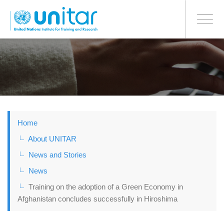
BONN OFFICE
Toggle
navigati
Skip
to
main
content
Home
About UNITAR
News and Stories
News
Training on the adoption of a Green Economy in
Afghanistan concludes successfully in Hiroshima