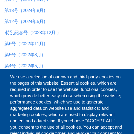
第13号（2024年8月)
第12号（2024年5月)
‘特別記念号（2023年12月 ）
第6号（2022年11月)
第5号（2022年8月）
第4号（2022年5月）
第3号（2022年2月）
We use a selection of our own and third-party cookies on
the pages of this website: Essential cookies, which are
第2号（2021年11月）
required in order to use the website; functional cookies,
which provide better easy of use when using the website;
第1号（2021年8月）
performance cookies, which we use to generate
aggregated data on website use and statistics; and
marketing cookies, which are used to display relevant
Faceb
Twit
L
シェアする
content and advertising. If you choose "ACCEPT ALL",
you consent to the use of all cookies. You can accept and
reject individual cookie types and revoke your consent for