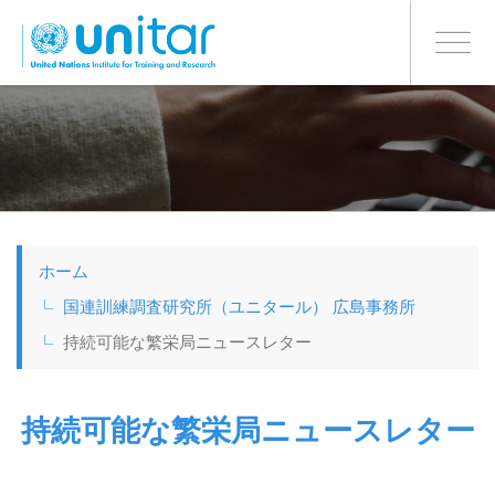
日本語
BONN OFFICE
Toggle
navigati
メ
イ
ン
コ
ン
テ
ン
ツ
ホーム
に
移
国連訓練調査研究所（ユニタール） 広島事務所
動
持続可能な繁栄局ニュースレター
持続可能な繁栄局ニュースレター