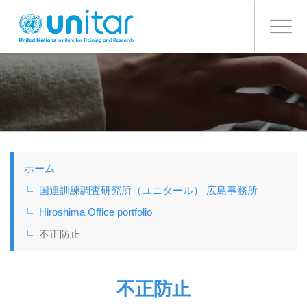
日本語
BONN OFFICE
Toggle
navigati
メ
イ
ン
コ
ン
テ
ン
ツ
ホーム
に
移
国連訓練調査研究所（ユニタール） 広島事務所
動
Hiroshima Office portfolio
不正防止
不正防止