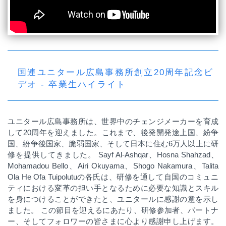
国連ユニタール広島事務所創立20周年記念ビ
デオ - 卒業生ハイライト
ユニタール広島事務所は、世界中のチェンジメーカーを育成
して20周年を迎えました。これまで、後発開発途上国、紛争
国、紛争後国家、脆弱国家、そして日本に住む6万人以上に研
修を提供してきました。 Sayf Al-Ashqar、Hosna Shahzad、
Mohamadou Bello、Airi Okuyama、Shogo Nakamura、Talita
Ola He Ofa Tuipolutuの各氏は、研修を通して自国のコミュニ
ティにおける変革の担い手となるために必要な知識とスキル
を身につけることができたと、ユニタールに感謝の意を示し
ました。 この節目を迎えるにあたり、研修参加者、パートナ
ー、そしてフォロワーの皆さまに心より感謝申し上げます。