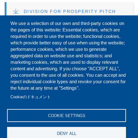
FILE
DIVISION FOR PROSPERITY PITCH
DECK (ENGLISH)
We use a selection of our own and third-party cookies on
the pages of this website: Essential cookies, which are
FILE
DIVISION FOR PROSPERITY PITCH
required in order to use the website; functional cookies,
DECK (日本語)
which provide better easy of use when using the website;
performance cookies, which we use to generate
aggregated data on website use and statistics; and
marketing cookies, which are used to display relevant
Faceb
Twit
L
シェアする
content and advertising. If you choose "ACCEPT ALL",
you consent to the use of all cookies. You can accept and
reject individual cookie types and revoke your consent for
the future at any time at "Settings".
お問い合わせ（英語）
ご利用規定（英語）
FOOTER
Cookieのドキュメント
クッキーポリシー（英語）
免責条項（英語）
COOKIE SETTINGS
REPORT MISCONDUCT
DENY ALL