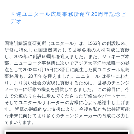
国連ユニタール広島事務所創立20周年記念ビ
デオ
国連訓練調査研究所（ユニタール）は、
1963
年の創設以来、
研修に特化した国連機関として世界各地の人材育成に貢献
し、
2023
年に創設
60
周年を迎えました。また、ジュネーブ本
部、ニューヨーク事務所に次いでアジア太平洋地域唯一の拠
点として
2003
年
7
月
15
日に
3
番目に誕生した同ユニタール広島
事務所も、
20
周年を迎えました。ユニタール は長年にわた
り、より良い社会の実現に貢献するために、世界のチェンジ
メーカーに研修の機会を提供してきました。 この節目に、今
までの道のりを共に歩んでくださった研修生やパートナー、
そしてユニタールサポーターの皆様に心より感謝申し上げま
す。 皆様の継続的なご支援により、今後も私たちは持続可能
な未来に向けてより多くのチェンジメーカーの育成に尽力し
てまいります。