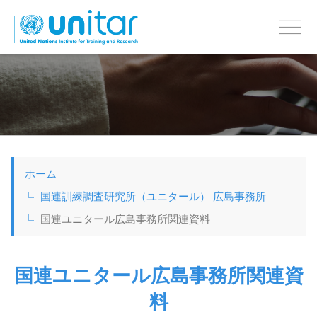
日本語
BONN OFFICE
Toggle
navigati
メ
イ
ン
コ
ン
テ
ン
ツ
ホーム
に
移
国連訓練調査研究所（ユニタール） 広島事務所
動
国連ユニタール広島事務所関連資料
国連ユニタール広島事務所関連資
料