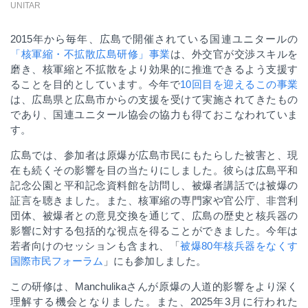
UNITAR
2015
年から毎年、広島で開催されている国連ユニタールの
「核軍縮・不拡散広島研修」事業
は、外交官が交渉スキルを
磨き、核軍縮と不拡散をより効果的に推進できるよう支援す
ることを目的としています。今年で
10回目を迎えるこの事業
は、広島県と広島市からの支援を受けて実施されてきたもの
であり、国連ユニタール協会の協力も得ておこなわれていま
す。
広島では、参加者は原爆が広島市民にもたらした被害と、現
在も続くその影響を目の当たりにしました。彼らは広島平和
記念公園と平和記念資料館を訪問し、被爆者講話では被爆の
証言を聴きました。また、核軍縮の専門家や官公庁、非営利
団体、被爆者との意見交換を通じて、広島の歴史と核兵器の
影響に対する包括的な視点を得ることができました。今年は
若者向けのセッションも含まれ、「
被爆80年核兵器をなくす
国際市民フォーラム
」にも参加しました。
この研修は、
Manchulika
さんが原爆の人道的影響をより深く
理解する機会となりました。また、
2025
年
3
月に行われた