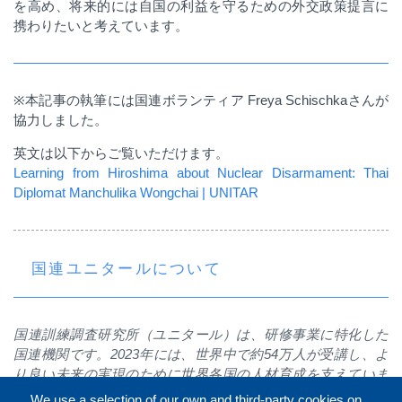
を高め、将来的には自国の利益を守るための外交政策提言に
携わりたいと考えています。
※
本記事の執筆には国連ボランティア
Freya Schischka
さんが
協力しました。
英文は以下からご覧いただけます。
Learning from Hiroshima about Nuclear Disarmament: Thai
Diplomat Manchulika Wongchai | UNITAR
国連ユニタールについて
国連訓練調査研究所（ユニタール）は、研修事業に特化した
国連機関です。
2023
年には、世界中で約
54
万人が受講し、よ
り良い未来の実現のために世界各国の人材育成を支えていま
す。ジュネーブ本部のほか、広島、ニューヨーク、ボンに事
We use a selection of our own and third-party cookies on