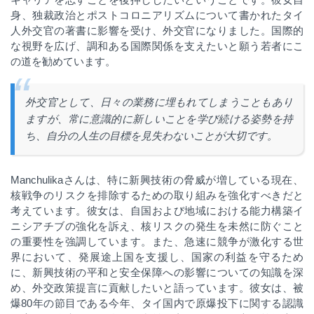
身、独裁政治とポストコロニアリズムについて書かれたタイ
人外交官の著書に影響を受け、外交官になりました。国際的
な視野を広げ、調和ある国際関係を支えたいと願う若者にこ
の道を勧めています。
外交官として、日々の業務に埋もれてしまうこともあり
ますが、常に意識的に新しいことを学び続ける姿勢を持
ち、自分の人生の目標を見失わないことが大切です。
Manchulika
さんは、特に新興技術の脅威が増している現在、
核戦争のリスクを排除するための取り組みを強化すべきだと
考えています。彼女は、自国および地域における能力構築イ
ニシアチブの強化を訴え、核リスクの発生を未然に防ぐこと
の重要性を強調しています。また、急速に競争が激化する世
界において、発展途上国を支援し、国家の利益を守るため
に、新興技術の平和と安全保障への影響についての知識を深
め、外交政策提言に貢献したいと語っています。彼女は、被
爆
80
年の節目である今年、タイ国内で原爆投下に関する認識