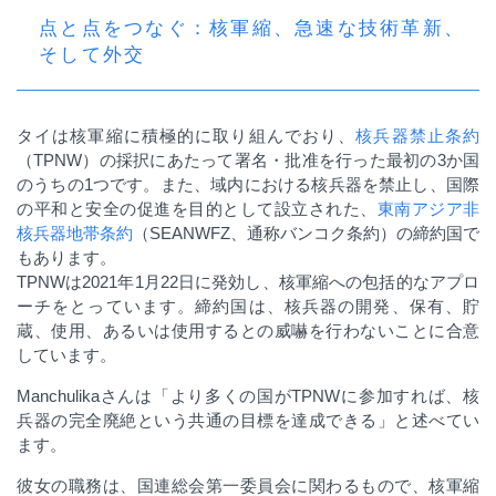
点と点をつなぐ：核軍縮、急速な技術革新、
そして外交
タイは核軍縮に積極的に取り組んでおり、
核兵器禁止条約
（
TPNW
）の採択にあたって署名・批准を行った最初の
3
か国
のうちの
1
つです。また、域内における核兵器を禁止し、国際
の平和と安全の促進を目的として設立された、
東南アジア非
核兵器地帯条約
（
SEANWFZ
、通称バンコク条約）の締約国で
もあります。
TPNW
は
2021
年
1
月
22
日に発効し、核軍縮への包括的なアプロ
ーチをとっています。締約国は、核兵器の開発、保有、貯
蔵、使用、あるいは使用するとの威嚇を行わないことに合意
しています。
Manchulika
さんは「より多くの国が
TPNW
に参加すれば、核
兵器の完全廃絶という共通の目標を達成できる」と述べてい
ます。
彼女の職務は、国連総会第一委員会に関わるもので、核軍縮