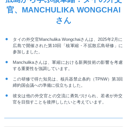
官、MANCHULIKA WONGCHAI
さん
タイの外交官
Manchulika Wongchai
さんは、
2025
年
2
月に
広島で開催された第
10
回「核軍縮・不拡散広島研修」に
参加しました。
Manchulika
さんは、軍縮における新興技術の影響を考慮
する重要性を強調しています。
この研修で得た知見は、核兵器禁止条約（
TPNW
）第
3
回
締約国会議への準備に役立ちました。
彼女は他の外交官との交流に勇気づけられ、若者が外交
官を目指すことを後押ししたいと考えています。