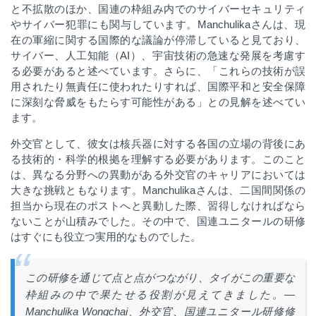
と不拡散のほか、国連の枠組み内でのサイバーセキュリティ
やサイバー犯罪にも関与しています。
Manchulika
さんは、現
在の軍縮に関する国際的な議論が停滞していると見ており、
サイバー、人工知能（
AI
）、宇宙技術の急速な発展を考慮す
る必要があると述べています。さらに、「これらの技術が誤
用されたり無責任に使われたりすれば、国際平和と安全保障
に深刻な脅威をもたらす可能性がある」との見解を述べてい
ます。
外交官として、彼女は核兵器に対する各国の立場の背後にあ
る技術的・科学的根拠を理解する必要があります。このこと
は、異なる分野への異動がある外交官のキャリアにおいては
大きな挑戦ともなります。
Manchulika
さんは、二国間関係の
担当から現在のポストへと異動した際、習得しなければなら
ないことが山積みでした。その中で、国連ユニタールの研修
はすぐにも役立つ実用的なものでした。
この研修を通じて点と点がつながり、タイがこの重要な
枠組みの中で果たせる役割が見えてきました。
—
Manchulika Wongchai
、外交官、国連ユニタール研修修