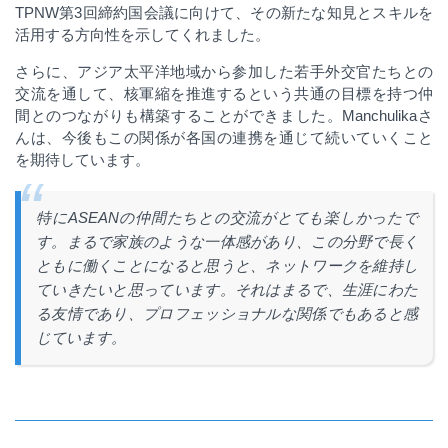
TPNW
第
3
回締約国会議に向けて、その新たな知見とスキルを
活用する方向性を示してくれました。
さらに、アジア太平洋地域から参加した若手外交官たちとの
交流を通して、核軍縮を推進するという共通の目標を持つ仲
間とのつながりも構築することができました。
Manchulika
さ
んは、今後もこの関係が各国の連携を通じて続いていくこと
を期待しています。
特に
ASEAN
の仲間たちとの交流がとても楽しかったで
す。まるで家族のような一体感があり、この分野で長く
ともに働くことになると思うと、ネットワークを維持し
ていきたいと思っています。それはまるで、生涯にわた
る友情であり、プロフェッショナルな関係でもあると感
じています。