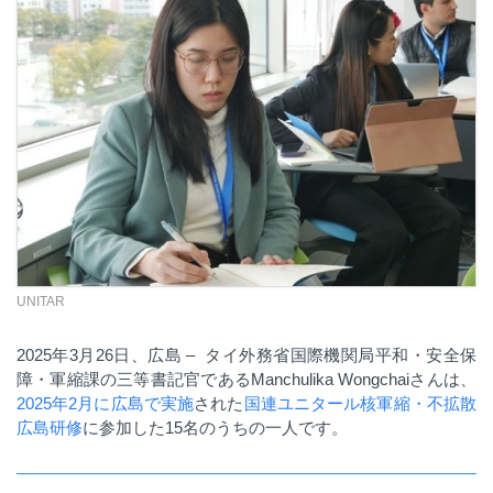
UNITAR
2025
年
3
月
26
日、広島
–
タイ外務省国際機関局平和・安全保
障・軍縮課の三等書記官である
Manchulika Wongchai
さんは、
2025年2月に広島で実施
された
国連ユニタール核軍縮・不拡散
広島研修
に参加した
15
名のうちの一人です。