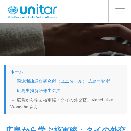
日本語
BONN OFFICE
Toggle
navigati
メ
イ
ン
コ
ン
テ
ン
ツ
ホーム
に
移
国連訓練調査研究所（ユニタール） 広島事務所
動
広島事務所研修生の声
広島から学ぶ核軍縮：タイの外交官、Manchulika
Wongchaiさん
広島から学ぶ核軍縮：タイの外交