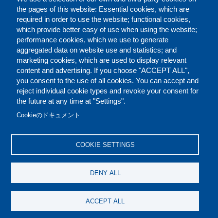
務所を構え、世界中にネットワークを持っています。詳しく
the pages of this website: Essential cookies, which are
は
国連訓練調査研究所（ユニタール）広島事務所
をご覧くだ
required in order to use the website; functional cookies,
さい。
which provide better easy of use when using the website;
performance cookies, which we use to generate
aggregated data on website use and statistics; and
marketing cookies, which are used to display relevant
Faceb
Twit
L
シェアする
content and advertising. If you choose "ACCEPT ALL",
you consent to the use of all cookies. You can accept and
reject individual cookie types and revoke your consent for
the future at any time at "Settings".
お問い合わせ（英語）
ご利用規定（英語）
FOOTER
Cookieのドキュメント
クッキーポリシー（英語）
免責条項（英語）
COOKIE SETTINGS
REPORT MISCONDUCT
DENY ALL
SOCIAL
ACCEPT ALL