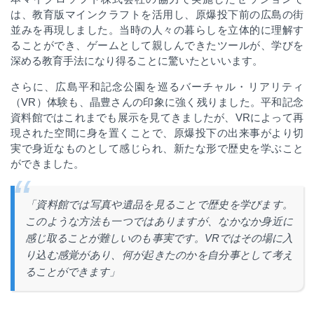
は、教育版マインクラフトを活用し、原爆投下前の広島の街
並みを再現しました。当時の人々の暮らしを立体的に理解す
ることができ、ゲームとして親しんできたツールが、学びを
深める教育手法になり得ることに驚いたといいます。
さらに、広島平和記念公園を巡るバーチャル・リアリティ
（
VR
）体験も、晶豊さんの印象に強く残りました。平和記念
資料館ではこれまでも展示を見てきましたが、
VR
によって再
現された空間に身を置くことで、原爆投下の出来事がより切
実で身近なものとして感じられ、新たな形で歴史を学ぶこと
ができました。
「資料館では写真や遺品を見ることで歴史を学びます。
このような方法も一つではありますが、なかなか身近に
感じ取ることが難しいのも事実です。
VR
ではその場に入
り込む感覚があり、何が起きたのかを自分事として考え
ることができます」