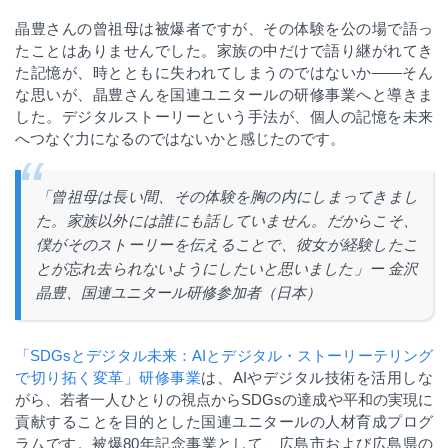
晶豊さんの曾祖母は被爆者ですが、その体験を公の場で語っ
たことはありませんでした。家族の中だけで語り継がれてき
た記憶が、時とともに失われてしまうのではないか
——
そん
な思いが、晶豊さんを国連ユニタールの研修事業へと導きま
した。デジタルストーリーという手法が、個人の記憶を未来
へつなぐ力になるのではないかと感じたのです。
「曾祖母は長い間、その体験を胸の内にしまってきまし
た。家族以外には誰にも話していません。だからこそ、
僕がそのストーリーを伝えることで、彼女が経験したこ
とが忘れ去られないようにしたいと思いました」ー 金沢
晶豊、国連ユニタール研修参加者（日本）
「
SDGs
とデジタル未来：
AI
とデジタル・ストーリーテリング
で切り拓く変革」研修事業
は、
AI
やデジタル技術を活用しな
がら、若者一人ひとりの視点から
SDGs
の達成や平和の実現に
貢献することを目的とした国連ユニタールの人材育成プログ
ラムです。被爆
80
年記念事業として、広島市および広島県の