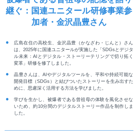
継ぐ：国連ユニタール研修事業参
加者・金沢晶豊さん
広島在住の高校生、金沢晶豊（かなざわ・じんと）さん
は、
2025
年に国連ユニタールが実施した「
SDGs
とデジタ
ル未来：
AI
とデジタル・ストーリーテリングで切り拓く
変革」研修を修了しました。
晶豊さんは、
AI
やデジタルツールを、平和や持続可能な
開発目標（
SDGs
）と結びついたストーリーを生み出すた
めに、思慮深く活用する方法を学びました。
学びを生かし、被爆者である曾祖母の体験を風化させな
いため、約
10
分間のデジタルストーリー作品を制作しま
した。