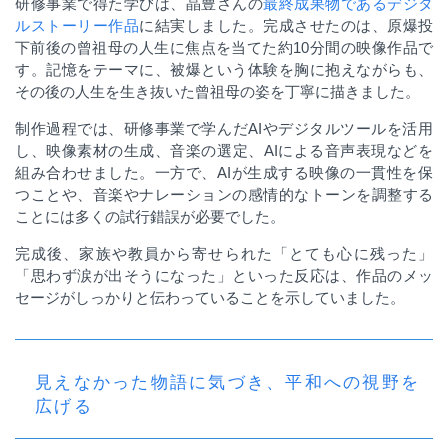
研修事業で得た学びは、晶豊さんの
最終成果物であるデジタ
ルストーリー作品
に結実しました。完成させたのは、原爆投
下前後の曾祖母の人生に焦点を当てた約
10
分間の映像作品で
す。記憶をテーマに、被爆という体験を胸に抱えながらも、
その後の人生を生き抜いた曾祖母の姿を丁寧に描きました。
制作過程では、研修事業で学んだ
AI
やデジタルツールを活用
し、映像素材の生成、音楽の選定、
AI
による音声表現などを
組み合わせました。一方で、
AI
が生成する映像の一貫性を保
つことや、音楽やナレーションの感情的なトーンを調整する
ことには多くの試行錯誤が必要でした。
完成後、家族や教員から寄せられた「とても心に残った」
「思わず涙が出そうになった」といった反応は、作品のメッ
セージがしっかりと伝わっていることを示していました。
見えなかった物語に気づき、平和への視野を
広げる