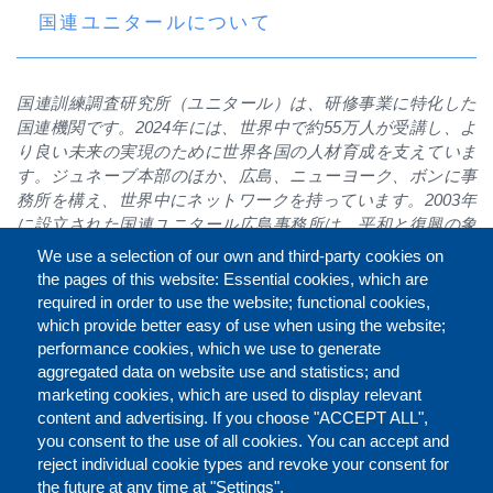
国連ユニタールについて
国連訓練調査研究所（ユニタール）は、研修事業に特化した
国連機関です。
2024
年には、世界中で約
55
万人が受講し、よ
り良い未来の実現のために世界各国の人材育成を支えていま
す。ジュネーブ本部のほか、広島、ニューヨーク、ボンに事
務所を構え、世界中にネットワークを持っています。
2003
年
に設立された国連ユニタール広島事務所は、平和と復興の象
徴である広島を拠点に、平和構築や核軍縮、紛争や災害から
We use a selection of our own and third-party cookies on
の復興に関する国際的な研修を展開し、世界の持続可能な平
the pages of this website: Essential cookies, which are
和と繁栄の実現に貢献しています。
required in order to use the website; functional cookies,
https://unitar.org/ja/hiroshima
which provide better easy of use when using the website;
performance cookies, which we use to generate
aggregated data on website use and statistics; and
marketing cookies, which are used to display relevant
Faceb
Twit
L
シェアする
content and advertising. If you choose "ACCEPT ALL",
you consent to the use of all cookies. You can accept and
reject individual cookie types and revoke your consent for
the future at any time at "Settings".