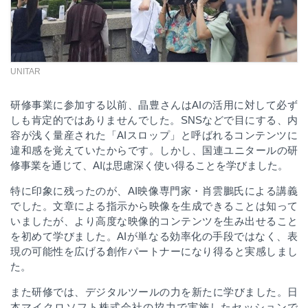
UNITAR
研修事業に参加する以前、晶豊さんは
AI
の活用に対して必ず
しも肯定的ではありませんでした。
SNS
などで目にする、内
容が浅く量産された「
AI
スロップ」と呼ばれるコンテンツに
違和感を覚えていたからです。しかし、国連ユニタールの研
修事業を通じて、
AI
は思慮深く使い得ることを学びました。
特に印象に残ったのが、
AI
映像専門家・肖雲鵬氏による講義
でした。文章による指示から映像を生成できることは知って
いましたが、より高度な映像的コンテンツを生み出せること
を初めて学びました。
AI
が単なる効率化の手段ではなく、表
現の可能性を広げる創作パートナーになり得ると実感しまし
た。
また研修では、デジタルツールの力を新たに学びました。日
本マイクロソフト株式会社の協力で実施したセッションで