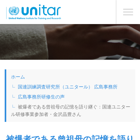
日本語
BONN OFFICE
Toggle
navigati
メ
イ
ン
コ
ン
テ
ン
ツ
ホーム
に
移
国連訓練調査研究所（ユニタール） 広島事務所
動
広島事務所研修生の声
被爆者である曾祖母の記憶を語り継ぐ：国連ユニター
ル研修事業参加者・金沢晶豊さん
被爆者である曾祖母の記憶を語り