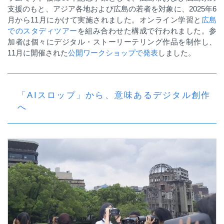
支援のもと、アジア各地および広島の若者を対象に、
2025
年
6
月から
11
月にかけて実施されました。オンライン学習と
広島
でのスタディツアー
を組み合わせた構成で行われました。参
加者は個々にデジタル・ストーリーテリング作品を制作し、
11
月に開催された
公開ワークショップで発表
しました。
「AIスロップ」から、意味あるデジタル創作
へ