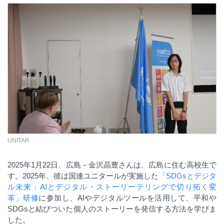
UNITAR
2025
年
1
月
22
日、広島－金沢晶豊さんは、広島に住む高校生で
す。
2025
年、彼は国連ユニタールが実施した
「
SDGs
とデジタ
ル未来：
AI
とデジタル・ストーリーテリングで切り拓く変
革」研修
に参加し、
AI
やデジタルツールを活用して、平和や
SDGs
と結びついた個人のストーリーを発信する方法を学びま
した。