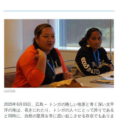
UNITAR
2025
年
6
月
03
日、広島 – トンガの険しい地形と青く深い太平
洋の海は、長きにわたり、トンガの人々にとって誇りである
と同時に、自然の驚異を常に思い起こさせる存在でもありま