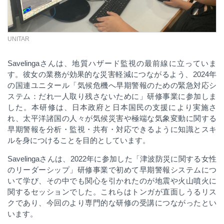
UNITAR
Savelinga
さんは、地質ハザード監視の最前線に立っていま
す。彼女の業務が効果的な災害軽減につながるよう、
2024
年
の国連ユニタール
「気候危機へ早期警報のための緊急対応シ
ステム：だれ一人取り残さないために」研修事業
に参加しま
した。本研修は、日本政府と日本国民の支援により実施さ
れ、太平洋諸国の人々が気候災害や極端な気象変動に関する
早期警報を分析・監視・共有・対応できるように知識とスキ
ルを身につけることを目的としています。
Savelinga
さんは、
2022
年に参加した
「津波防災に関する女性
のリーダーシップ」研修事業
で初めて早期警報システムにつ
いて学び、その中でも関心を引かれたのが地震や火山噴火に
関するセッションでした。これらはトンガが直面しうるリス
クであり、今回のより専門的な研修の受講につながったとい
います。