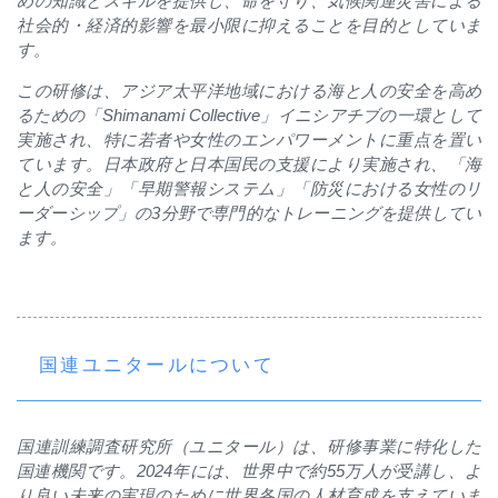
めの知識とスキルを提供し、命を守り、気候関連災害による
社会的・経済的影響を最小限に抑えることを目的としていま
す。
この研修は、アジア太平洋地域における海と人の安全を高め
るための「
Shimanami Collective
」イニシアチブの一環として
実施され、特に若者や女性のエンパワーメントに重点を置い
ています。日本政府と日本国民の支援により実施され、「海
と人の安全」「早期警報システム」「防災における女性のリ
ーダーシップ」の
3
分野で専門的なトレーニングを提供してい
ます。
国連ユニタールについて
国連訓練調査研究所（ユニタール）は、研修事業に特化した
国連機関です。
2024
年には、世界中で約
55
万人が受講し、よ
り良い未来の実現のために世界各国の人材育成を支えていま