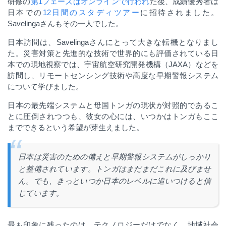
研修の
第1フェーズはオンラインで行われ
た後、成績優秀者は
日本での
12日間のスタディツアー
に招待されました。
Savelinga
さんもその一人でした。
日本訪問は、
Savelinga
さんにとって大きな転機となりまし
た。災害対策と先進的な技術で世界的にも評価されている日
本での現地視察では、宇宙航空研究開発機構（
JAXA
）などを
訪問し、リモートセンシング技術や高度な早期警報システム
について学びました。
日本の最先端システムと母国トンガの現状が対照的であるこ
とに圧倒されつつも、彼女の心には、いつかはトンガもここ
までできるという希望が芽生えました。
日本は災害のための備えと早期警報システムがしっかり
と整備されています。トンガはまだまだこれに及びませ
ん。でも、きっといつか日本のレベルに追いつけると信
じています。
最も印象に残ったのは、テクノロジーだけでなく、地域社会