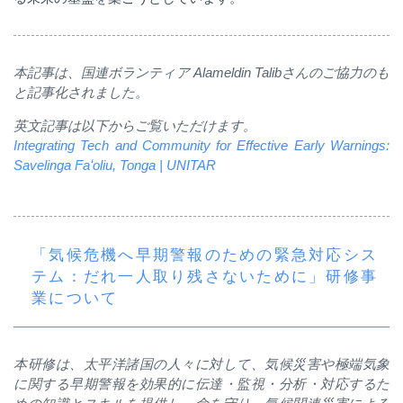
本記事は、国連ボランティア
Alameldin Talib
さんのご協力のも
と記事化されました。
英文記事は以下からご覧いただけます。
Integrating Tech and Community for Effective Early Warnings:
Savelinga Faʻoliu, Tonga | UNITAR
「気候危機へ早期警報のための緊急対応シス
テム：だれ一人取り残さないために」研修事
業について
本研修は、太平洋諸国の人々に対して、気候災害や極端気象
に関する早期警報を効果的に伝達・監視・分析・対応するた