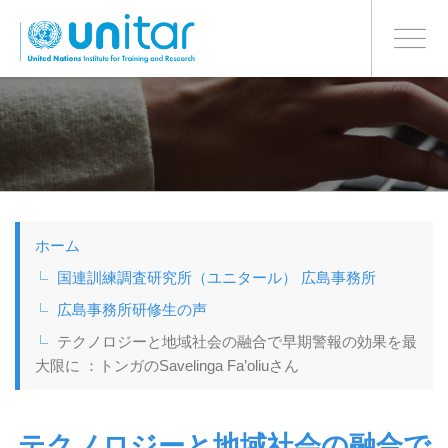
日本語
BONN OFFICE
Toggle
navigati
メ
イ
ン
コ
ン
テ
ン
ツ
ホーム
に
移
国連訓練調査研究所（ユニタール） 広島事務所
動
広島事務所研修生の声
テクノロジーと地域社会の融合で早期警報の効果を最
大限に ：トンガのSavelinga Fa’oliuさん
テクノロジーと地域社会の融合で