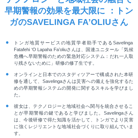
早期警報の効果を最大限に ：トン
ガのSAVELINGA FA’OLIUさん
トンガ地質サービスの地質学者助手である
Savelinga
Fatafehi ‘O Lapaha Fa’oliu
さんは、国連ユニタール
「気候
危機へ早期警報のための緊急対応システム：だれ一人取
り残さないために」研修の修了生です
。
オンラインと日本でのスタディツアーで構成された本研
修を通して、
Savelinga
さんは災害への備えを強化するた
めの早期警報システムの開発に関するスキルを学びまし
た。
彼女は、テクノロジーと地域社会へ関与を統合させるこ
とが早期警報の鍵であると学びました。
Savelinga
さん
は、今後研修で得た知識を活かして、トンガでより災害
に強くレジリエントな地域社会づくりに取り組んでいま
す。