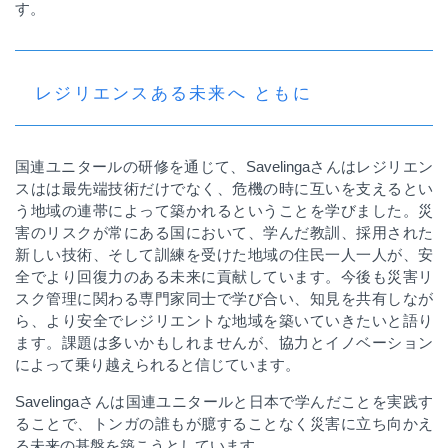
す。
レジリエンスある未来へ ともに
国連ユニタールの研修を通じて、
Savelinga
さんはレジリエン
スはは最先端技術だけでなく、危機の時に互いを支えるとい
う地域の連帯によって築かれるということを学びました。災
害のリスクが常にある国において、学んだ教訓、採用された
新しい技術、そして訓練を受けた地域の住民一人一人が、安
全でより回復力のある未来に貢献しています。今後も災害リ
スク管理に関わる専門家同士で学び合い、知見を共有しなが
ら、より安全でレジリエントな地域を築いていきたいと語り
ます。課題は多いかもしれませんが、協力とイノベーション
によって乗り越えられると信じています。
Savelinga
さんは国連ユニタールと日本で学んだことを実践す
ることで、トンガの誰もが臆することなく災害に立ち向かえ
る未来の基盤を築こうとしています。