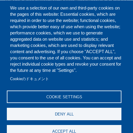
す。ジュネーブ本部のほか、広島、ニューヨーク、ボンに事
We use a selection of our own and third-party cookies on
務所を構え、世界中にネットワークを持っています。詳しく
the pages of this website: Essential cookies, which are
は
国連訓練調査研究所（ユニタール）広島事務所
をご覧くだ
required in order to use the website; functional cookies,
さい。
which provide better easy of use when using the website;
performance cookies, which we use to generate
aggregated data on website use and statistics; and
marketing cookies, which are used to display relevant
Faceb
Twit
L
シェアする
content and advertising. If you choose "ACCEPT ALL",
you consent to the use of all cookies. You can accept and
reject individual cookie types and revoke your consent for
the future at any time at "Settings".
お問い合わせ（英語）
ご利用規定（英語）
FOOTER
Cookieのドキュメント
クッキーポリシー（英語）
免責条項（英語）
COOKIE SETTINGS
REPORT MISCONDUCT
DENY ALL
SOCIAL
ACCEPT ALL