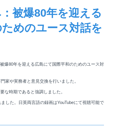
：被爆80年を迎える
のためのユース対話を
被爆
80
年を迎える広島にて国際平和のためのユース対
専門家や実務者と意見交換を行いました。
重要な時期であると強調しました。
れました。日英両言語の録画は
YouTube
にて視聴可能で