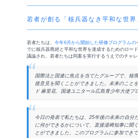
若者が創る「核兵器なき平和な世界
若者たちは、
今年
6
月から開始した研修プログラムの
でに核兵器廃絶と平和な世界を達成するためのロー
議論され、若者たちは同案を実行するうえでのチャレ
国際法と国連に焦点を当てたグループで、核
接意見を聞くことができました。未来のこと
ド 麻里花、国連ユニタール広島青少年大使プ
今日の発表で私たちは、25年後の未来の自分
に何ができるかについて、直接湯﨑知事に聞
とができました、このプログラムに参加でき