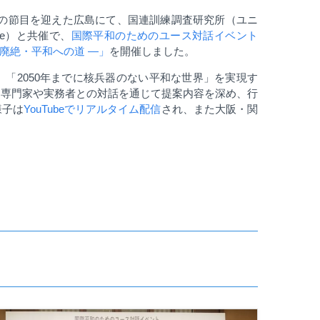
の節目を迎えた広島にて、国連訓練調査研究所（ユニ
e
）と共催で、
国際平和のためのユース対話イベント
器廃絶・平和への道
―
」
を開催しました。
、「
2050
年までに核兵器のない平和な世界」を実現す
る専門家や実務者との対話を通じて提案内容を深め、行
様子は
YouTube
でリアルタイム配信
され、また大阪・関