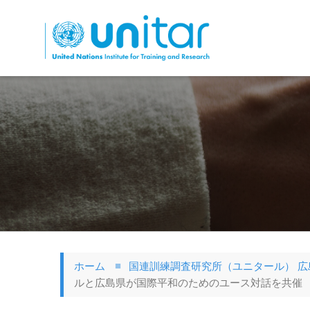
メ
イ
ン
コ
ン
テ
ン
ツ
に
移
動
ホーム
国連訓練調査研究所（ユニタール） 広
ルと広島県が国際平和のためのユース対話を共催