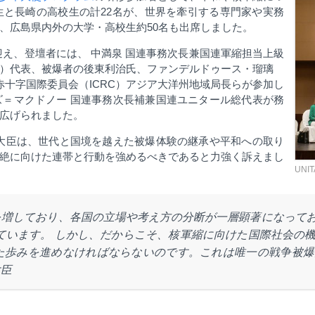
生と長崎の高校生の計2
2
名が、世界を牽引する専門家や実務
、広島県内外の大学・高校生約
50
名も出席しました。
え、登壇者には、 中満泉 国連事務次長兼国連軍縮担当上級
）代表、被爆者の後東利治氏、ファンデルドゥース・瑠璃
赤十字国際委員会（
ICRC
）アジア大洋州地域局長らが参加し
＝マクドノー 国連事務次長補兼国連ユニタール総代表が務
広げられました。
大臣は、世代と国境を越えた被爆体験の継承や平和への取り
絶に向けた連帯と行動を強めるべきであると力強く訴えまし
UNI
を増しており、各国の立場や考え方の分断が一層顕著になって
ています。 しかし、だからこそ、核軍縮に向けた国際社会の
た歩みを進めなければならないのです。これは唯一の戦争被爆
大臣