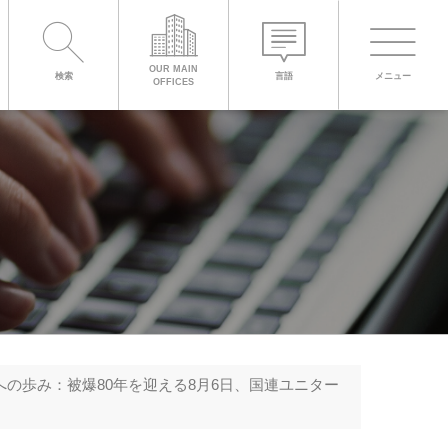
OFFICE
ENGLISH
Toggle
日本語
BONN OFFICE
OUR MAIN
検索
言語
メニュー
navigati
OFFICES
Leaflet
|
Produced by United Nations Geospatial
の歩み：被爆80年を迎える8月6日、国連ユニター