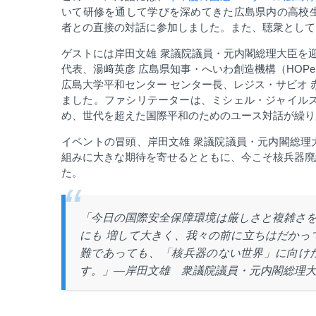
いて研修を通して学びを深めてきた広島県内の高校
者との直接の対話に参加しました。また、聴衆として
ゲストには岸田文雄 衆議院議員・元内閣総理大臣を迎
代表、湯﨑英彦 広島県知事・へいわ創造機構（
HOPe
広島大学平和センター センター長、レジス・サビオ 
ました。ファシリテーターは、ミシェル・ジャイルズ
め、世代を超えた国際平和のためのユース対話が繰り
イベントの冒頭、岸田文雄 衆議院議員・元内閣総理
組みに大きな期待を寄せるとともに、今こそ核兵器廃
た。
「今日の国際安全保障環境は厳しさと複雑さ
にも 増して大きく、我々の前に立ちはだかっ
難であっても、「核兵器のない世界」に向け
す。」―岸田文雄 衆議院議員・元内閣総理