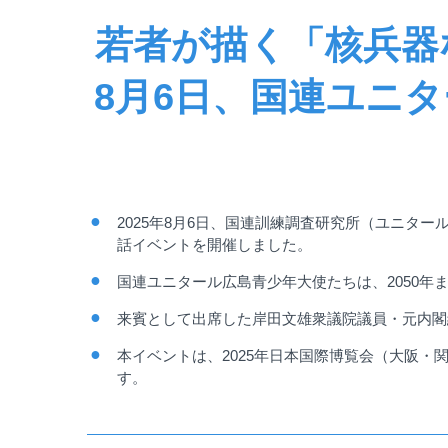
若者が描く「核兵器
8月6日、国連ユニ
2025
年
8
月
6
日、国連訓練調査研究所（ユニター
話イベントを開催しました。
国連ユニタール広島青少年大使たちは、
2050
年
来賓として出席した岸田文雄衆議院議員・元内閣
本イベントは、
2025
年日本国際博覧会（大阪・
す。