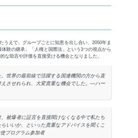
たうえで、グループごとに知恵を出し合い、
2050
年ま
爆体験の継承」「人権と国際法」という
3
つの視点から
体的な助言や評価を直接受ける機会となりました。
た。世界の最前線で活躍する国連機関の方から直
考えさせれられ、大変貴重な機会でした。
―ハー
は、被爆者に証言を直接聞けなくなる中で私たち
たらいいか、といった貴重なアドバイスを聞くこ
大使プログラム参加者