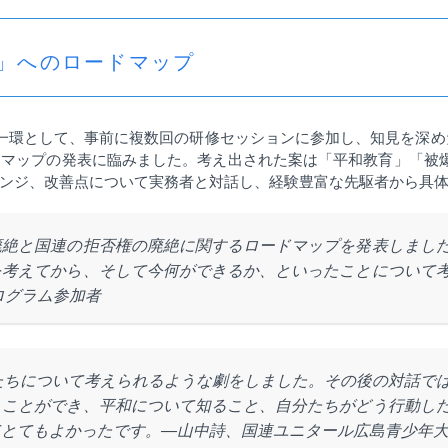
」へのロードマップ
一環として、事前に複数回の研修セッションに参加し、知見を深め
ドマップの発表に臨みました。考え出された案は「平和教育」「被
ンジ、改善点について実務者と対話し、経験豊富な先駆者から具
廃絶と国連の拒否権の廃絶に関するロードマップを発表しまし
を考えてから、そして今何ができるか、といったことについて
ログラム参加者
たちについて考えられるような劇をしました。その後の対話で
くことができ、平和について知ること、自分たちがどう行動し
てとてもよかったです。
―
山中詩、
国連ユニタール広島青少年