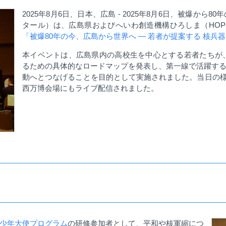
2025年8月6日、日本、広島 - 2025
年
8
月
6
日、被爆から
80
年
タール）は、広島県およびへいわ創造機構ひろしま（
HOP
「被爆
80
年の今、広島から世界へ
―
若者が提案する 核兵
本イベントは、広島県内の高校生を中心とする若者たちが
るための具体的なロードマップを発表し、第一線で活躍す
動へとつなげることを目的として実施されました。当日の
西万博会場にもライブ配信されました。
少年大使プログラム
の研修参加者として、平和や核軍縮につ