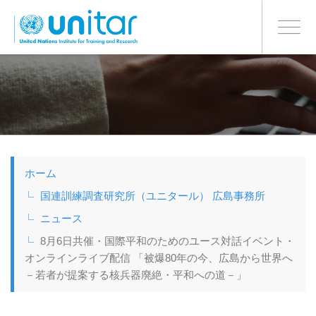
日本語
BONN OFFICE
Toggle
navigati
メ
イ
ン
コ
ン
テ
ン
ツ
ホーム
に
移
国連訓練調査研究所（ユニタール） 広島事務所
動
ニュース
8月6日共催・国際平和のためのユース対話イベント・
オンラインライブ配信 「被爆80年の今、広島から世界へ
－若者が提案する核兵器廃絶・平和への道－」