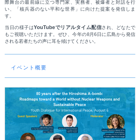
際舞台の最前線に立つ専門家、実務者、被爆者と対話を行
い、「核兵器のない平和な世界」に向けた提案を発信しま
す。
当日の様子は
YouTube
でリアルタイム配信
され、どなたで
もご視聴いただけます。ぜひ、今年の
8
月
6
日に広島から発信
される若者たちの声に耳を傾けてください。
イベント概要