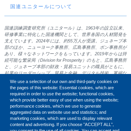
国連ユニタールについて
国連訓練調査研究所（ユニタール）は、
1963
年の設立以来、
研修事業に特化した国連機関として、世界各国の人材開発を
支えています。
2024
年には、約
55
万人が受講。ジュネーブ本
部のほか、ニューヨーク事務所、広島事務所、ボン事務所が
あり、様々なネットワークをもっています。
2019
年からは持
続可能な繁栄局（
Division for Prosperity
）のもと、広島事務所
と、ジュネーブ本部の財政・貿易ユニットの職員がともに、
起業やリーダーシップ、貿易と金融、デジタル技術、軍縮な
どについてプログラムを展開しています。紛争後復興の過程
We use a selection of our own and third-party cookies on
にある国の人々への研修などには、原爆投下後から現在の平
the pages of this website: Essential cookies, which are
和都市に至る過程を一つの復興モデルとして講義に組み込む
required in order to use the website; functional cookies,
など、平和で公正な社会の実現にも貢献しています。
which provide better easy of use when using the website;
performance cookies, which we use to generate
aggregated data on website use and statistics; and
marketing cookies, which are used to display relevant
Faceb
Twit
L
シェアする
content and advertising. If you choose "ACCEPT ALL",
you consent to the use of all cookies. You can accept and