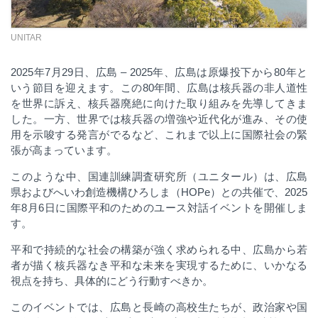
UNITAR
2025年7月29日、広島 – 2025
年、広島は原爆投下から
80
年と
いう節目を迎えます。この
80
年間、広島は核兵器の非人道性
を世界に訴え、核兵器廃絶に向けた取り組みを先導してきま
した。一方、世界では核兵器の増強や近代化が進み、その使
用を示唆する発言がでるなど、これまで以上に国際社会の緊
張が高まっています。
このような中、国連訓練調査研究所（ユニタール）は、広島
県およびへいわ創造機構ひろしま（
HOPe
）との共催で、
2025
年
8
月
6
日に国際平和のためのユース対話イベントを開催しま
す。
平和で持続的な社会の構築が強く求められる中、広島から若
者が描く核兵器なき平和な未来を実現するために、
いか
なる
視点を持ち、具体的にどう行動すべきか。
このイベントでは、広島
と長崎
の高校生たちが、政治家や国