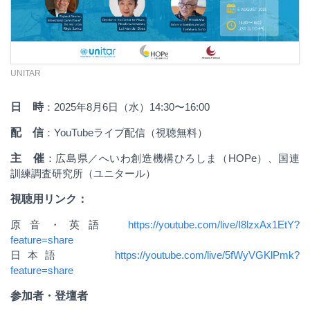
UNITAR
日 時
：
2025
年
8
月
6
日（水）
14:30
〜
16:00
配 信
：
YouTube
ライブ配信（視聴無料）
主 催
：広島県／へいわ創造機構ひろしま（
HOPe
）、国連
訓練調査研究所（ユニタール）
視聴用リンク：
原音・英語
https://youtube.com/live/I8lzxAx1EtY?
feature=share
日本語
https://youtube.com/live/5fWyVGKlPmk?
feature=share
参加者・登壇者