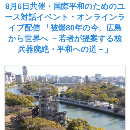
8月6日共催・国際平和のためのユ
ース対話イベント・オンラインラ
イブ配信 「被爆80年の今、広島
から世界へ －若者が提案する核
兵器廃絶・平和への道－」