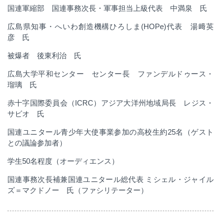
国連軍縮部 国連事務次長・軍事担当上級代表
中満泉 氏
広島県知事・へいわ創造機構ひろしま
(HOPe)
代表 湯﨑英
彦 氏
被爆者 後東利治 氏
広島大学平和センター
センター長
ファンデルドゥース・
瑠璃 氏
赤十字国際委員会（
ICRC
）アジア大洋州地域局長 レジス・
サビオ 氏
国連ユニタール青少年大使事業参加の高校生約
25
名（ゲスト
との議論参加者）
学生
50
名程度（オーディエンス）
国連事務次長補兼国連ユニタール総代表 ミシェル・ジャイル
ズ＝マクドノー 氏（ファシリテーター）