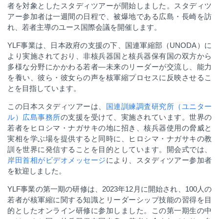
者を対象としたスタディツアーが開始しました。スタディツ
アー参加者は一週間の日程で
、
被爆地である広島・長崎を訪
れ、若者主導のユース国際会議を開催します。
YLF
事業は、日本政府の支援の下、国連軍縮部（
UNODA
）に
より実施されており、非核兵器国と核兵器保有国の双方から
多様な分野にかかわる若者
―
未来のリーダーが交流し、能力
を養い
、
彼ら・彼女らの声を核軍縮プロセスに反映させるこ
とを目指しています。
この日本スタディツアーは、
国連訓練調査研究所（ユニター
ル）広島事務所
の支援を受けて
、
実施されています。世界の
若者をヒロシマ・ナガサキの地に招き
、
核兵器使用の脅威と
実相を学ぶ場を提供すると同時に、ヒロシマ・ナガサキの教
訓を世界に発信することを目的としています。開会式では、
岸田首相がビデオメッセージ
により
、
スタディツアー参加者
を歓迎しました
。
YLF
事業の第一期の研修は、
2023
年
12
月に開始され、
100
人の
若者が核軍縮に関する知識とリーダーシップ技能の習得を目
的としたオンライン研修に参加しました
。
この第一期生の中