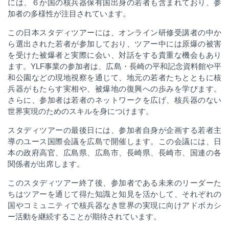
には
、
６か国の核兵器保有国出身の若者も含まれており、参
加者の多様性が注目されています。
この日本スタディツアーには、オンライン研修受講者の中か
ら選出された若者が参加しており、ツアー中には原爆の被害
を受けた被爆者と実際に会い、対話をする貴重な機会もあり
ます
。YLF
事業の参加者は、広島・長崎の平和記念資料館や平
和公園などの現地視察を通じて、地元の若者たちとともに核
兵器がもたらす実相や、被爆地の復興への歩みを学びます。
さらに、参加者は若者のネットワークを広げ、核兵器のない
世界実現のためのスキルを身につけます。
スタディツアーの最後日には、参加者自身が企画する若者主
導のユース国際会議を広島で開催します
。
この会議には、日
本の政府高官、広島県、広島市、長崎県、長崎市、国連の各
関係者が出席します
。
このスタディツアー終了後、参加者である未来のリーダーた
ちはツアーを通じて得た知識と知見を活かして、それぞれの
国やコミュニティで核兵器なき世界の実現に向けアドボカシ
ー活動を継続することが期待されています
。