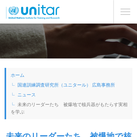
日本語
BONN OFFICE
Toggle
navigati
メ
イ
ン
コ
ン
テ
ン
ツ
ホーム
に
移
国連訓練調査研究所（ユニタール） 広島事務所
動
ニュース
未来のリーダーたち 被爆地で核兵器がもたらす実相
を学ぶ
未来のリーダーたち 被爆地で核