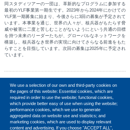
同スタディツアーの一団は、革新的なプログラムに参加する
最初の
YLF
事業第一期生です。
2023
年から
2024
年にかけての
YLF
第一期募集に始まり
、
今後さらに
3
回の募集が予定されて
います。本事業を通じ
、
世界の人々が
、
核兵器がもたらす脅
威や被害に二度と苦しむことがないようにという共通の目標
を持つ未来のリーダーたちが、グローバルなネットワークを
構築し、核兵器なき世界の実現に向けてさらなる前進をもた
らすことを目指しています。次回の募集は
2025
年に予定され
ています。
問い合わせ先：
youthleaderfund@un.org
We use a selection of our own and third-party cookies on
プログラムの詳細：
www.disarmamenteducation.org/ylf
the pages of this website: Essential cookies, which are
日本での研修をフォローする：
required in order to use the website; functional cookies,
www.instagram.com/unitednations_oda/
which provide better easy of use when using the website;
performance cookies, which we use to generate
aggregated data on website use and statistics; and
marketing cookies, which are used to display relevant
Faceb
Twit
L
シェアする
content and advertising. If you choose "ACCEPT ALL",