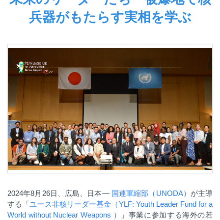
兵器がもたらす実相を学ぶ
2024
年8月26日、広島、日本―
国連軍縮部（
UNODA
）
が主導
する
「
ユース非核リーダー基金（
YLF: Youth Leader Fund for a
World without Nuclear Weapons ）
」
事業に参加する海外の若