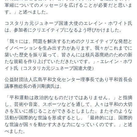
軍縮についてのメッセージを広げることが必要だと思いま
す。」と述べました。
コスタリカ元ジュネーブ国連大使のエレイン・ホワイト氏
は、参加者にクリエイティブになるよう呼びかけました。
「我々には、問題を解決するためのクリエイティブな発想と
イノベーションを生み出す力があります。我々がこれまでに
築いた歴史を振り返って、皆さんには核兵器廃絶のための新
たな規範を作り上げていただきたいです。」
-
エレイン・ホワ
イト氏（コスタリカ元ジュネーブ国連大使）
公益財団法人広島平和文化センター理事長であり平和首長会
議事務総長の香川剛廣氏は、
「平和運動は政治的なものだけではありません。」と指摘
し、芸術や音楽、スポーツなどを通して、人々は平和の大切
さを互いに感じることができるとしました。またそのような
活動が国際的な世論を形成するとし、「最終的には、国際的
な世論が国々を動かす大きな力になっていくのです。」と述
べました。