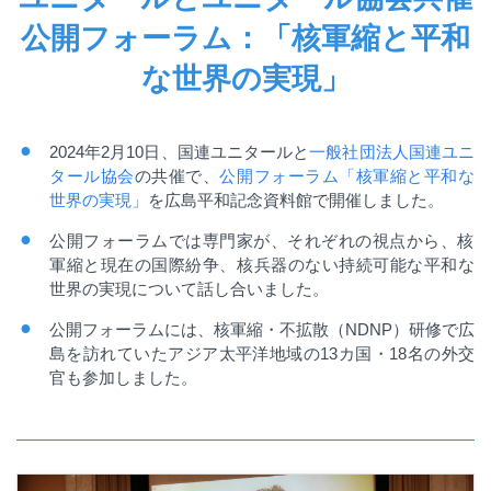
公開フォーラム：「核軍縮と平和
な世界の実現」
2024
年
2
月
10
日、国連ユニタールと
一般社団法人国連ユニ
タール協会
の共催で、
公開フォーラム「核軍縮と平和な
世界の実現」
を広島平和記念資料館で開催しました。
公開フォーラムでは専門家が、それぞれの視点から、核
軍縮と現在の国際紛争、核兵器のない持続可能な平和な
世界の実現について話し合いました。
公開フォーラムには、核軍縮・不拡散（
NDNP
）研修で広
島を訪れていたアジア太平洋地域の
13
カ国・
18
名の外交
官も参加しました。