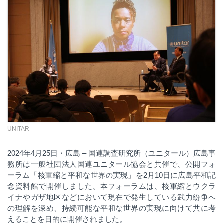
UNITAR
2024
年
4
月
25
日・広島
–
国連調査研究所（ユニタール）広島事
務所は一般社団法人国連ユニタール協会と共催で、公開フォ
ーラム「核軍縮と平和な世界の実現」を
2
月
10
日に広島平和記
念資料館で開催しました。本フォーラムは、核軍縮とウクラ
イナやガザ地区などにおいて現在で発生している武力紛争へ
の理解を深め、持続可能な平和な世界の実現に向けて共に考
えることを目的に開催されました。