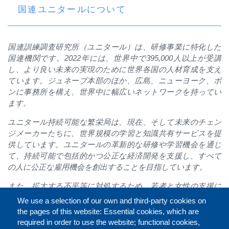
国連ユニタールについて
国連訓練調査研究所（ユニタール）は、研修事業に特化した
国連機関です。2022年には、世界中で395,000人以上が受講
し、より良い未来の実現のために世界各国の人材育成を支え
ています。ジュネーブ本部のほか、広島、ニューヨーク、ボ
ンに事務所を構え、世界中に幅広いネットワークを持ってい
ます。
ユニタール持続可能な繁栄局は、現在、そして未来のチェン
ジメーカーたちに、世界規模の学習と知識共有サービスを提
供しています。ユニタールの革新的な研修や学習機会を通じ
て、持続可能で包括的かつ公正な経済開発を支援し、すべて
の人に公正な雇用機会を創出することを目指しています。
また、拡大する不平等に対処するため、若者と女性の支援に
力を入れています。私たちは、2030アジェンダと持続可能な
We use a selection of our own and third-party cookies on
開発目標を推進し、包摂的で持続可能な世界の実現のため
the pages of this website: Essential cookies, which are
に、世界中のさまざまなパートナーと連帯して活動していま
required in order to use the website; functional cookies,