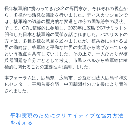
長年核軍縮に携わってきた
3
名の専門家が、それぞれの視点か
ら、多様かつ活発な議論を行いました。ディスカッションで
は、核軍縮の議論の歴史的な変遷と昨今の国際紛争の現状、
そして、
G7
に積極的に参加し、
2023
年に広島で
G7
サミットを
開催した日本と核軍縮の関係が話されました。
パネリストの
方々は、多種多様な意見を述べましたが、核兵器における世
界の動向は、核軍縮と平和な世界の実現から遠ざかっている
という視点を共有していました。その上で、一人ひとりが核
兵器問題を自分ごととして考え、市民レベルから核軍縮に積
極的に関わることの重要性を強調しました。
本フォーラムは、広島県、広島市、公益財団法人広島平和文
化センター、平和首長会議、中国新聞社のご支援により開催
されました。
平和実現のためにクリエイティブな協力方法
を考える