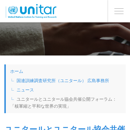
日本語
BONN OFFICE
Toggle
navigati
メ
イ
ン
コ
ン
テ
ン
ツ
ホーム
に
移
国連訓練調査研究所（ユニタール） 広島事務所
動
ニュース
ユニタールとユニタール協会共催公開フォーラム：
「核軍縮と平和な世界の実現」
ユニタールとユニタール協会共催