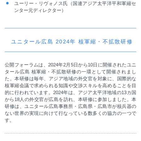
ユーリー・リヴォノス氏（国連アジア太平洋平和軍縮セ
ンター元ディレクター）
ユニタール広島 2024年 核軍縮・不拡散研修
公開フォーラムは、
2024
年
2
月
5
日から
10
日に開催されたユニ
タール広島
核軍縮・不拡散研修の一環として開催されまし
た。本研修は毎年、アジア地域の外交官を対象に、国際的な
核軍縮会議で求められる知識や交渉スキルを高めることを目
的に行われています。
2024
年は、アジア太平洋地域の
13
カ国
から
18
人の外交官が広島を訪れ、本研修に参加しました。本
研修は、ユニタール広島事務所・広島県・広島市が核兵器の
ない世界の実現に向けて行なっている数多くの協力の一つで
す。