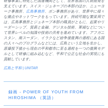
研修事業に特化した国連機関として、世界各国の人材開発を
支えています。スイス・ジュネーブの本部のほか、ニューヨ
ーク事務所、
広島事務所
、ボン事務所があり、世界中に様々
な拠点やネットワークをもっています。持続可能な繁栄局で
は、広島事務所とジュネーブ本部の職員がともに、起業やリ
ーダーシップ、貿易と金融、デジタル技術、軍縮などについ
て世界レベルの知識や技術の共有を進めています。アフガニ
スタン、南スーダン、イラクなど紛争後復興の過程にある国
の人々へのプログラムなどには、広島という立地を生かし、
原爆投下後から現在の平和都市に至る過程を一つの復興モデ
ルとして研修に組み込むなど、平和で公正な社会の実現にも
貢献しています。
広島と平和 | UNITAR
録画 - POWER OF YOUTH FROM
HIROSHIMA （英語）