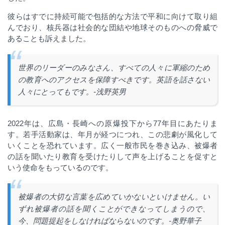
彼らはすでに持続可能で包括的な方法で平和に向けて取り組
んでおり、核兵器は
社会的な団結や地球そのものへの脅威で
あることも訴えました。
世界のリーダーのみなさん、すべての人々に軍縮のため
の教育へのアクセスを保障すべきです。英語を話さない
人々にとってもです。
-
浅野英男
2022
年は、広島・長崎への原爆投下から
77
年目にあたりま
す。若手活動家は、年月が経つにつれ、この悲劇が風化して
いくことを恐れています。広く一般市民を巻き込み、被爆者
の話を聞いたり教育を受けたりして声を上げることを促す
と
いう使命をもっているのです。
被爆者の大切な言葉を広めていかないといけません。い
ずれ被爆者の話を聞くことができなってしまうので、
今、問題提起をしなければならないのです。
-
奥野華子