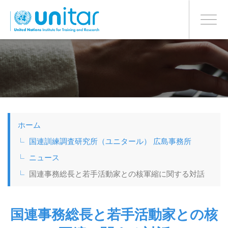
日本語
BONN OFFICE
Toggle
navigati
メ
イ
ン
コ
ン
テ
ン
ツ
ホーム
に
移
国連訓練調査研究所（ユニタール） 広島事務所
動
ニュース
国連事務総長と若手活動家との核軍縮に関する対話
国連事務総長と若手活動家との核