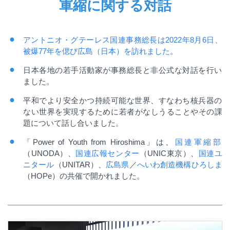
軍縮に関する対話
アントニオ・グテーレス国連事務総長は
2022年8月6日、
被爆77年を偲び広島（日本）を訪れました
。
日本各地の若手活動家が事務総長と非公式な対話を行い
ました。
平和でより安全かつ持続可能な世界、すなわち核兵器の
ない世界を実現するために若者がなしうることやその課
題について話し合いました。
「
Power of Youth from
Hiroshima
」は、
国連軍縮部
（
UNODA
）、
国連広報センター
（
UNIC
東京）、
国連ユ
ニタール
（
UNITAR
）、
広島県
／
へいわ創造機構ひろしま
（
HOPe
）の共催で開かれました。