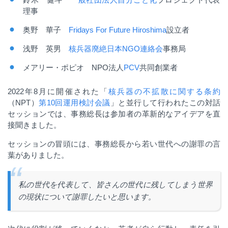
理事
奥野 華子
Fridays For Future Hiroshima
設立者
浅野 英男
核兵器廃絶日本
NGO
連絡会
事務局
メアリー・ポピオ
NPO
法人
PCV
共同創業者
2022
年
8
月に
開催された「
核兵器の不拡散に関する条約
（
NPT
）
第
10
回運用検討会議
」と並行して行われたこの対話
セッションでは、事務総長は参加者の革新的なアイデアを直
接聞きました。
セッションの冒頭には、事務総長から若い世代への謝罪の言
葉がありました。
私の世代を代表して、皆さんの世代に残してしまう世界
の現状について謝罪したいと思います。