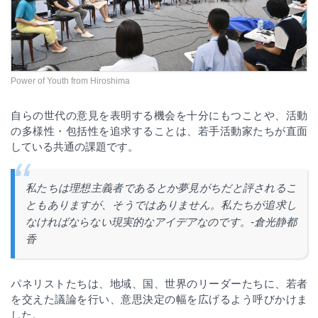
Power of Youth from Hiroshima
自らの世代の意見を表明する機会を十分にもつことや、活動
の多様性・包括性を追求することは、若手活動家たちが直面
している共通の課題です。
私たちは理想主義者であるとか夢見がちだと評されるこ
ともありますが、そうではありません。私たちが追求し
なければならない現実的なアイデアなのです。
-
倉光静都
香
パネリストたちは、地域、国、世界のリーダーたちに、若者
を交えた議論を行い、意思決定の幅を広げるよう呼びかけま
した。