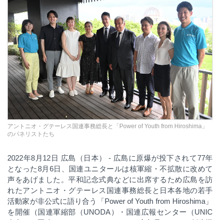
アントニオ・グテーレス国連事務総長と「Power of Youth from Hiroshima」
のパネリストたち
2022
年
8
月
12
日 広島（日本）
- 広島に原爆が投下されて77年
となった8月6日、国連ユニタールは核軍縮・不拡散に改めて
声をあげました。平和記念式典などに出席するため広島を訪
れたアントニオ・グテーレス国連事務総長と日本各地の若手
活動家が非公式に語り合う「Power of Youth from Hiroshima」
を開催（国連軍縮部（UNODA）・国連広報センター（UNIC