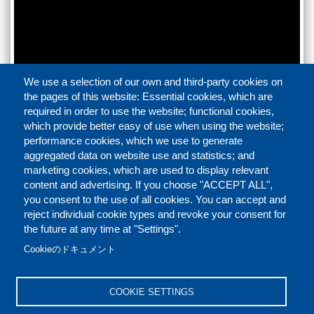
We use a selection of our own and third-party cookies on
the pages of this website: Essential cookies, which are
required in order to use the website; functional cookies,
which provide better easy of use when using the website;
performance cookies, which we use to generate
aggregated data on website use and statistics; and
marketing cookies, which are used to display relevant
Faceb
Twit
L
シェアする
content and advertising. If you choose "ACCEPT ALL",
you consent to the use of all cookies. You can accept and
reject individual cookie types and revoke your consent for
the future at any time at "Settings".
お問い合わせ（英語）
ご利用規定（英語）
FOOTER
Cookieのドキュメント
クッキーポリシー（英語）
免責条項（英語）
COOKIE SETTINGS
REPORT MISCONDUCT