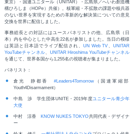
東京）・国連ユニタール（UNITAR）・広島県／へいわ創造機
構ひろしま（HOPe）共催）。核軍縮・不拡散の課題や核兵器
のない世界を実現するための革新的な解決策についての意見
交換を世界に配信しました。
事務総長との対話にはユースパネリストの他、広島県（日
本）内を中心とした中高生
22
名が参加し
ました。当日の模様
は英語と日本語でライブ配信され、
UN Web TV
、
UNITAR
YouTube
チャンネル
、
UNITAR Hiroshima YouTube
チャンネル
を通じて、世界各国から
1,255
名の視聴者が集まりました。
パネリスト：
倉光 静都香
#Leaders4Tomorrow
（国連軍縮部
Youth4Disarmament
）
中島 渉 学生団体
UNITE
・
2019
年度
ユニタール青少年
大使
中村 涼香
KNOW NUKES TOKYO
共同代表・デザイナ
ー
鈴木 健斗
一般社団法人自分ごと化
プロジェクト代表