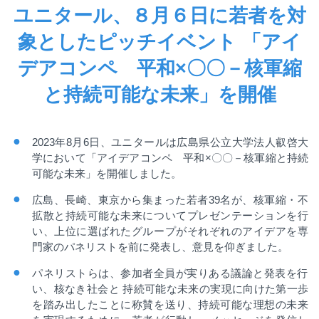
ユニタール、８月６日に若者を対
象としたピッチイベント 「アイ
デアコンペ 平和×〇〇－核軍縮
と持続可能な未来」を開催
2023年8月6日、ユニタールは広島県公立大学法人叡啓大
学
において「アイデアコンペ 平和×〇〇－核軍縮と持続
可能な未来」を開催しました。
広島、長崎、東京から集まった若者39名が、核軍縮・不
拡散と持続可能な未来についてプレゼンテーションを行
い、上位に選ばれたグループがそれぞれのアイデアを専
門家のパネリストを前に発表し、意見を仰ぎました。
パネリストらは、参加者全員が実りある議論と発表を行
い、
核なき社会と
持続可能な未来の実現に向けた第一歩
を踏み出したことに称賛を送り、持続可能な理想の未来