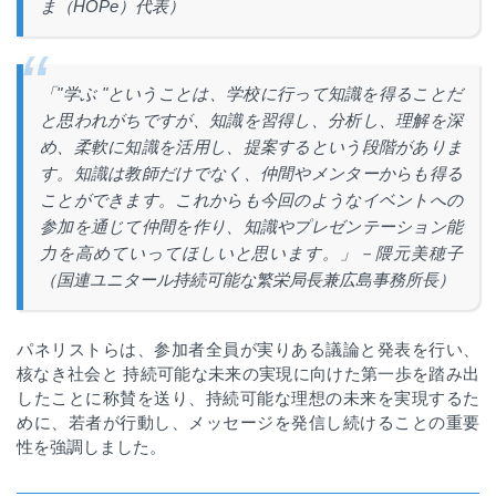
ま（
HOPe
）代表）
「
"
学ぶ
"
ということは、学校に行って知識を得ることだ
と思われがちですが、知識を習得し、分析し、理解を深
め、柔軟に知識を活用し、提案するという段階がありま
す。知識は教師だけでなく、仲間やメンターからも得る
ことができます。これからも今回のようなイベントへの
参加を通じて仲間を作り、知識やプレゼンテーション能
力を高めていってほしいと思います。」－隈元美穂子
（国連ユニタール持続可能な繁栄局長兼広島事務所長）
パネリストらは、参加者全員が実りある議論と発表を行い、
核なき社会と
持続可能な未来の実現に向けた第一歩を踏み出
したことに称賛を送り、持続可能な理想の未来を実現するた
めに、若者が行動し、メッセージを発信し続けることの重要
性を強調しました。