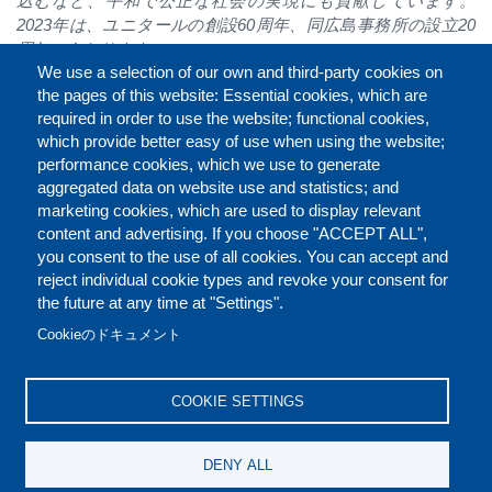
込むなど、平和で公正な社会の実現にも貢献しています。
2023
年は、ユニタールの創設
60
周年、同広島事務所の設立
20
周年にあたります。
We use a selection of our own and third-party cookies on
日本での公的な支援組織として、
2019
年に一般社団法人「国
the pages of this website: Essential cookies, which are
連ユニタール協会」が設立され、国連ユニタールの広報・啓
required in order to use the website; functional cookies,
発活動に協力しています。
which provide better easy of use when using the website;
performance cookies, which we use to generate
aggregated data on website use and statistics; and
marketing cookies, which are used to display relevant
Faceb
Twit
L
シェアする
content and advertising. If you choose "ACCEPT ALL",
you consent to the use of all cookies. You can accept and
reject individual cookie types and revoke your consent for
the future at any time at "Settings".
お問い合わせ（英語）
ご利用規定（英語）
FOOTER
Cookieのドキュメント
クッキーポリシー（英語）
免責条項（英語）
COOKIE SETTINGS
REPORT MISCONDUCT
DENY ALL