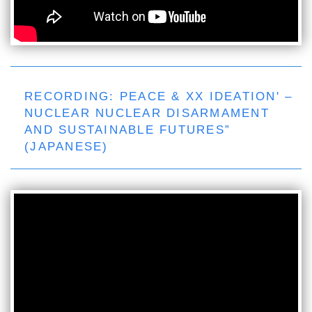
RECORDING: PEACE & XX IDEATION' –
NUCLEAR NUCLEAR DISARMAMENT
AND SUSTAINABLE FUTURES”
(JAPANESE)