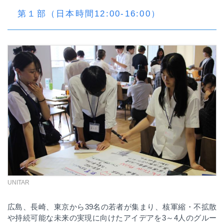
第１部（日本時間12:00-16:00）
UNITAR
広島、長崎、東京から
39
名の若者が集まり、核軍縮・不拡散
や持続可能な未来の実現に向けたアイデアを
3
～
4
人のグルー