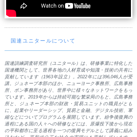
国連ユニタールについて
国連訓練調査研究所（ユニタール）は、研修事業に特化した
国連機関として、世界各地の人材育成や知識・技術の共有に
貢献しています（
1963
年設立）。
2022
年には
396,046
人が受
講。ジュネーブ本部のほか、ニューヨーク事務所、広島事務
所、ボン事務所があり、世界中に様々なネットワークをもっ
ています。
2019
年からは持続可能な繁栄局のもと、広島事務
所と、ジュネーブ本部の財政・貿易ユニットの職員がとも
に、起業やリーダーシップ、貿易と金融、デジタル技術、軍
縮などについてプログラムを展開しています。紛争後復興の
過程にある国の人々への研修などには、原爆投下後から現在
の平和都市に至る過程を一つの復興モデルとして講義に組み