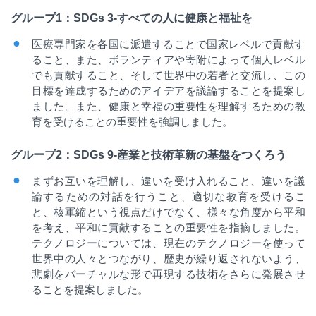
グループ
1
：
SDGs 3-
すべての人に健康と福祉を
医療専門家を各国に派遣することで国家レベルで貢献す
ること、また、ボランティアや寄附によって個人レベル
でも貢献すること、そして世界中の若者と交流し、この
目標を達成するためのアイデアを議論することを提案し
ました。また、健康と幸福の重要性を理解するための教
育を受けることの重要性を強調しました。
グループ
2
：
SDGs 9-
産業と技術革新の基盤をつくろう
まずお互いを理解し、違いを受け入れること、違いを議
論するための対話を行うこと、適切な教育を受けるこ
と、核軍縮という視点だけでなく、様々な角度から平和
を考え、平和に貢献することの重要性を指摘しました。
テクノロジーについては、現在のテクノロジーを使って
世界中の人々とつながり、歴史が繰り返されないよう、
悲劇をバーチャルな形で再現する技術をさらに発展させ
ることを提案しました。