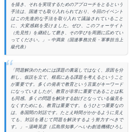
を描き、それを実現するためのアプローチをとるという
手法は、国連でも取り入れられており、今回のイベント
はこの先進的な手法を取り入れて議論されていること
に、大変感銘を受けました。ぜひ、このフォーサイト
（先見性）を継続して磨き、その学びを周囲に広めてい
ってください。」－中満泉（国連事務次長・軍事担当上
級代表）
「問題解決のためには課題の裏返しではなく、原因を分
析し、仮説を立て、根底にある課題を考えるということ
が重要です。多くの発表で教育という言葉がキーワード
になっていましたが、教育が非常に重要であることは私
も同感。多くの問題を解決する妨げとなっている偏見を
なくすためにも、教育は重要です。もうひとつ重要なの
は、各国間の対話です。たとえ時間がかかるように見え
ても、対話を通じて問題を解決するよう努力すべきで
す。」－湯﨑英彦（広島県知事／へいわ創造機構ひろし