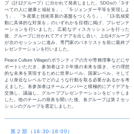
プ（計
12
グループ）に分かれて発表しました。
SDGs
の「
3-
す
べての人に健康と福祉を」、「
5-
ジェンダー平等を実現しよ
う」、「
9-
産業と技術革新の基盤をつくろう」、「
13-
気候変
動に具体的な対策を」のいずれかを目標に掲げ、プレゼンテ
ーションを行いました。広範なディスカッションを行った
後、グループに分かれてアイデアを出し合い、上位
4
グループ
が次のセッションに進み、専門家のパネリストを前に最終プ
レゼンテーションを行いました。
Peace Culture Village
のボランティアの方や専務理事などにサ
ポートいただき、参加者は２０年後の未来を描き、その理想
的な未来を実現するために世界レベル、国家レベル、そして
より身近なレベルでどのような行動を取る必要があるかを考
えました。各参加者はチームメンバーと積極的にアイデアを
交換し、議論し、グループプレゼンテーションをピッチしま
した。他のチームの発表を聞いた後、各グループは第
2
セッ
ションのグループを選定しました。
第２部（16:30-18:00）