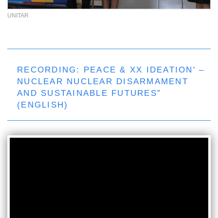
UNITAR
RECORDING: PEACE & XX IDEATION' –
NUCLEAR NUCLEAR DISARMAMENT
AND SUSTAINABLE FUTURES”
(ENGLISH)