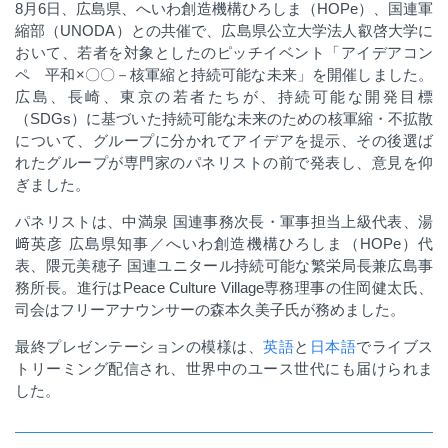
8月6日、広島県、へいわ創造機構ひろしま（HOPe）、国連軍
縮部（UNODA）との共催で、広島県公立大学法人叡啓大学に
おいて、若者を対象としたのピッチイベント「アイデアコン
ペ 平和×〇〇－核軍縮と持続可能な未来」を開催しました。
広島、長崎、東京の若者たちが、持続可能な開発目標
（SDGs）に基づいた持続可能な未来のための核軍縮・不拡散
について、グループに分かれてアイデアを提示、その後選ば
れたグループが専門家のパネリストの前で発表し、意見を仰
ぎました。
パネリストは、中満泉 国連事務次長・軍事担当上級代表、湯
﨑英彦 広島県知事／へいわ創造機構ひろしま（
HOPe
）代
表、隈元美穂子 国連ユニタール持続可能な繁栄局長兼広島事
務所長。進行は
Peace Culture Village
専務理事の住岡健太氏、
司会はフリーアナウンサーの森本久美子氏が務めました。
最終プレゼンテーションの模様は、
英語
と
日本語
でライブス
トリーミング配信され、世界中のユース世代にも届けられま
した。