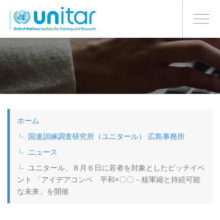
日本語
BONN OFFICE
Toggle
navigati
メ
イ
ン
コ
ン
テ
ン
ツ
ホーム
に
移
国連訓練調査研究所（ユニタール） 広島事務所
動
ニュース
ユニタール、８月６日に若者を対象としたピッチイベ
ント 「アイデアコンペ 平和×〇〇－核軍縮と持続可能
な未来」を開催