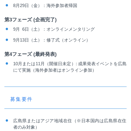
8
月
29
日（金）：海外参加者帰国
第
3
フェーズ
(
企画完了
)
9
月
6
日（土）：オンラインメンタリング
9
月
13
日（土）：修了式（オンライン）
第
4
フェーズ
(
最終発表
)
10
月または
11
月（開催日未定）
:
成果発表イベントを広島
にて実施（海外参加者はオンライン参加）
募集要件
広島県またはアジア地域在住（※日本国内は広島県在住
者のみ対象）