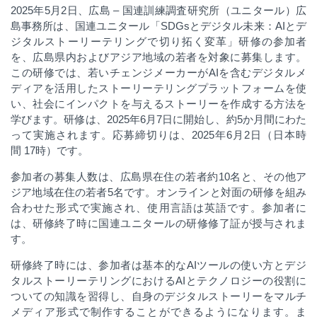
2025
年
5
月
2
日、広島
–
国連訓練調査研究所（ユニタール）広
島事務所は、国連ユニタール「
SDGs
とデジタル未来：
AI
とデ
ジタルストーリーテリングで切り拓く変革」研修の参加者
を、広島県内およびアジア地域の若者を対象に募集します。
この研修では、若いチェンジメーカーが
AI
を含むデジタルメ
ディアを活用したストーリーテリングプラットフォームを使
い、社会にインパクトを与えるストーリーを作成する方法を
学びます。研修は、
2025
年
6
月
7
日に開始し、約
5
か月間にわた
って実施されます。応募締切りは、
2025
年6月2日（日本時
間 17時）です。
参加者の募集人数は、広島県在住の若者約
10
名と、その他ア
ジア地域在住の若者
5
名です。オンラインと対面の研修を組み
合わせた形式で実施され、使用言語は英語です。参加者に
は、研修終了時に国連ユニタールの研修修了証が授与されま
す。
研修終了時には、参加者は基本的な
AI
ツールの使い方とデジ
タルストーリーテリングにおける
AI
とテクノロジーの役割に
ついての知識を習得し、自身のデジタルストーリーをマルチ
メディア形式で制作することができるようになります。ま