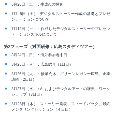
6
月
28
日（土）：生成
AI
の探究
7
月
5
日（土）
:
デジタルストーリー作成の基礎とプレゼ
ンテーションについて
7
月
12
日（土）：作成したデジタルストーリーのプレゼン
テーションスキルについて
第
2
フェーズ（対面研修：広島スタディツアー）
8
月
24
日（日）：海外参加者来日
8
月
25
日（月）：広島紹介（
1
日目）
8
月
26
日（火）：被爆樹木、グリーンレガシー広島、企業
訪問（
2
日目）
8
月
27
日（水）
: AI
およびデジタルアートの講義・ワーク
ショップ（
3
日目）
8
月
28
日（木）
:
ストーリー発表、フィードバック、最終
メンタリングセッション（４日目）