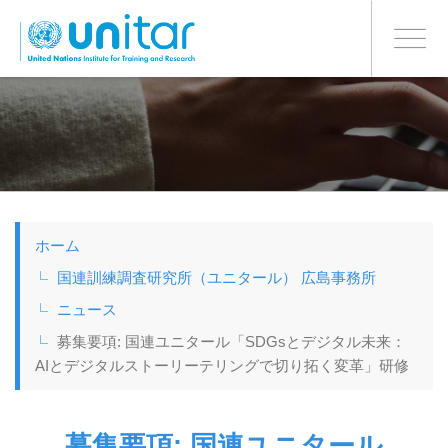
日本語
BONN OFFICE
Toggle
navigati
メ
イ
ン
コ
ン
テ
ン
ツ
ホーム
に
移
国連訓練調査研究所（ユニタール） 広島事務所
動
ニュース
募集要項: 国連ユニタール「SDGsとデジタル未来：
AIとデジタルストーリーテリングで切り拓く変革」研修
募集要項: 国連ユニタール