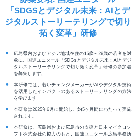
「SDGSとデジタル未来：AIとデ
ジタルストーリーテリングで切り
拓く変革」研修
広島県内およびアジア地域在住の
15
歳～
28
歳の若者を対
象に、国連ユニタール「
SDGs
とデジタル未来：
AI
とデジ
タルストーリーテリングで切り拓く変革」研修の参加者
を募集します。
本研修では、若いチェンジメーカーが
AI
やデジタル技術
を活用したインパクトのあるストーリーテリングの方法
を学びます。
本研修は
2025
年
6
月に開始し、約
5
ヶ月間にわたって実施
されます。
本研修は、広島県および広島市の支援と日本マイクロソ
フト株式会社の協力のもと、国連ユニタール広島事務所