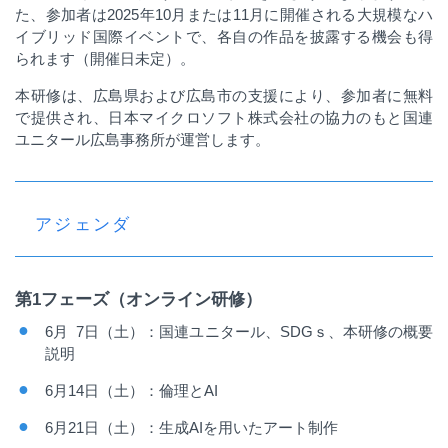
た、参加者は
2025
年
10
月または
11
月に開催される大規模なハ
イブリッド国際イベントで、各自の作品を披露する機会も得
られます（開催日未定）。
本研修は、広島県および広島市の支援により、参加者に無料
で提供され、日本マイクロソフト株式会社の協力のもと国連
ユニタール広島事務所が運営します。
アジェンダ
第
1
フェーズ（オンライン研修）
6
月
7
日（土）：国連ユニタール、
SDG
ｓ、本研修の概要
説明
6
月
14
日（土）：倫理と
AI
6
月
21
日（土）：生成
AI
を用いたアート制作