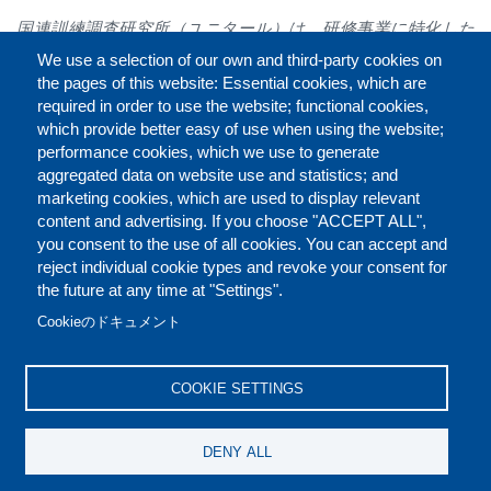
国連訓練調査研究所（ユニタール）は、研修事業に特化した
国連機関です。
2024
年には、世界中で
55
万人以上が受講し、
We use a selection of our own and third-party cookies on
より良い未来の実現のために世界各国の人材育成を支えてい
the pages of this website: Essential cookies, which are
ます。ジュネーブ本部のほか、広島、ニューヨーク、ボンを
required in order to use the website; functional cookies,
拠点とし、グローバルに活動しています。
www.unitar.org
which provide better easy of use when using the website;
performance cookies, which we use to generate
aggregated data on website use and statistics; and
marketing cookies, which are used to display relevant
Faceb
Twit
L
シェアする
content and advertising. If you choose "ACCEPT ALL",
you consent to the use of all cookies. You can accept and
reject individual cookie types and revoke your consent for
the future at any time at "Settings".
お問い合わせ（英語）
ご利用規定（英語）
FOOTER
Cookieのドキュメント
クッキーポリシー（英語）
免責条項（英語）
COOKIE SETTINGS
REPORT MISCONDUCT
DENY ALL