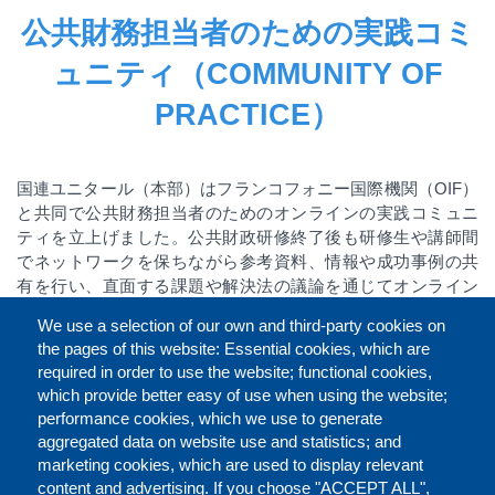
公共財務担当者のための実践コミ
ュニティ（COMMUNITY OF
PRACTICE）
国連ユニタール（本部）はフランコフォニー国際機関（
OIF
）
と共同で公共財務担当者のためのオンラインの実践コミュニ
ティを立上げました。公共財政研修終了後も研修生や講師間
でネットワークを保ちながら参考資料、情報や成功事例の共
有を行い、直面する課題や解決法の議論を通じてオンライン
上のグループで学びを継続していきます。また、実践コミュ
We use a selection of our own and third-party cookies on
ニティは研修中に学んだ知識やツールが各自の能力強化にど
the pages of this website: Essential cookies, which are
のように役立っているかインパクトをモニタリングすること
required in order to use the website; functional cookies,
が可能です。このプログラムはフランス語圏の公共財務担当
which provide better easy of use when using the website;
者を対象としています。
performance cookies, which we use to generate
aggregated data on website use and statistics; and
marketing cookies, which are used to display relevant
Faceb
Twit
L
シェアする
content and advertising. If you choose "ACCEPT ALL",