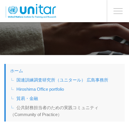
日本語
BONN OFFICE
Toggle
navigati
メ
イ
ン
コ
ン
テ
ン
ツ
ホーム
に
移
国連訓練調査研究所（ユニタール） 広島事務所
動
Hiroshima Office portfolio
貿易・金融
公共財務担当者のための実践コミュニティ
（Community of Practice）